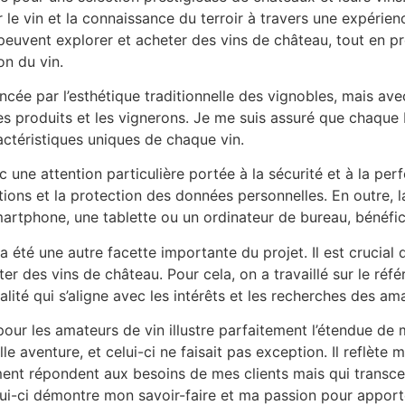
r le vin et la connaissance du terroir à travers une expérienc
euvent explorer et acheter des vins de château, tout en pro
on du vin.
encée par l’esthétique traditionnelle des vignobles, mais 
les produits et les vignerons. Je me suis assuré que chaque 
actéristiques uniques de chaque vin.
vec une attention particulière portée à la sécurité et à la 
ctions et la protection des données personnelles. En outre, l
 smartphone, une tablette ou un ordinateur de bureau, bénéfic
 été une autre facette importante du projet. Il est crucial
eter des vins de château. Pour cela, on a travaillé sur le r
lité qui s’aligne avec les intérêts et les recherches des am
t pour les amateurs de vin illustre parfaitement l’étendue d
 aventure, et celui-ci ne faisait pas exception. Il reflèt
ent répondent aux besoins de mes clients mais qui transcen
lui-ci démontre mon savoir-faire et ma passion pour apport