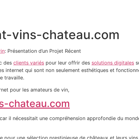
t-vins-chateau.com
in
: Présentation d’un Projet Récent
ec des
clients variés
pour leur offrir des
solutions digitales
su
es internet qui sont non seulement esthétiques et fonctionne
 travaille.
rnet pour les amateurs de vin,
ns-chateau.com
, car il nécessitait une compréhension approfondie du monde
e pour une sélection prestigieuse de châteaux et leurs vins