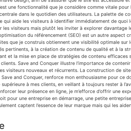
ive design, afin de s’assurer que le site est accessible et a
C’est une fonctionnalité que je considère comme vitale pou
entrale dans le quotidien des utilisateurs. La palette de cou
 qui aide les visiteurs à identifier immédiatement de quoi le 
les visiteurs mais plutôt les inviter à explorer davantage l
L’optimisation du référencement (SEO) est un autre aspect 
tes que je construis obtiennent une visibilité optimale sur
s pertinents, à la création de contenu de qualité et à la st
t et la mise en place de stratégies de contenu efficaces s
ients. Save and Conquer illustre l’importance de contenir d
s les visiteurs nouveaux et récurrents. La construction de si
 de Save and Conquer, renforce mon enthousiasme pour ce d
é supérieure à mes clients, en veillant à toujours rester à 
nforcer leur présence en ligne, je m’efforce d’offrir une exp
soit pour une entreprise en démarrage, une petite entreprise
lement captent l’essence de leur marque mais qui les aident
e