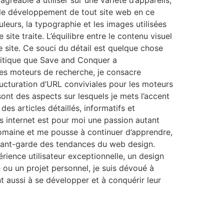
gréable à utiliser sur une variété d’appareils,
r le développement de tout site web en ce
leurs, la typographie et les images utilisées
site traite. L’équilibre entre le contenu visuel
e site. Ce souci du détail est quelque chose
critique que Save and Conquer a
 les moteurs de recherche, je consacre
ructuration d’URL conviviales pour les moteurs
ont des aspects sur lesquels je mets l’accent
es articles détaillés, informatifs et
tes internet est pour moi une passion autant
omaine et me pousse à continuer d’apprendre,
l’avant-garde des tendances du web design.
érience utilisateur exceptionnelle, un design
 ou un projet personnel, je suis dévoué à
 aussi à se développer et à conquérir leur